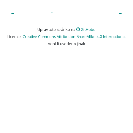
←
↑
→
Uprav tuto stránku na
GitHubu
Licence:
Creative Commons Attribution-ShareAlike 4.0 International
není-li uvedeno jinak