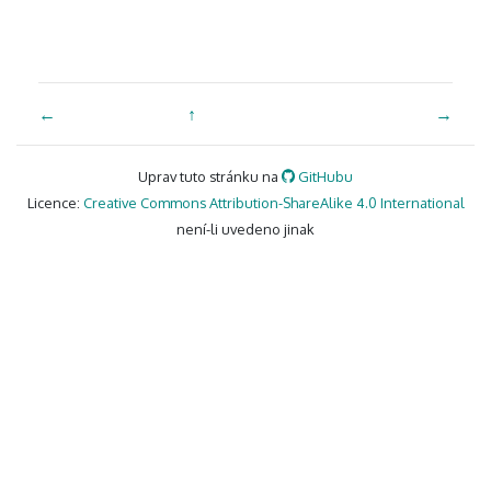
←
↑
→
Uprav tuto stránku na
GitHubu
Licence:
Creative Commons Attribution-ShareAlike 4.0 International
není-li uvedeno jinak