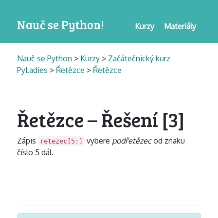
Nauč se Python!
Kurzy
Materiály
Nauč se Python
>
Kurzy
>
Začátečnický kurz
PyLadies
>
Řetězce
>
Řetězce
Řetězce – Řešení [3]
Zápis
vybere
podřetězec
od znaku
retezec[5:]
číslo 5 dál.