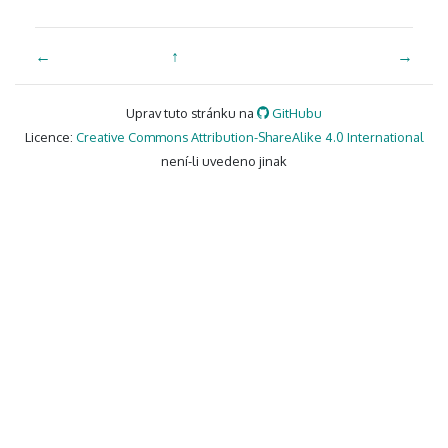
←
↑
→
Uprav tuto stránku na
GitHubu
Licence:
Creative Commons Attribution-ShareAlike 4.0 International
není-li uvedeno jinak